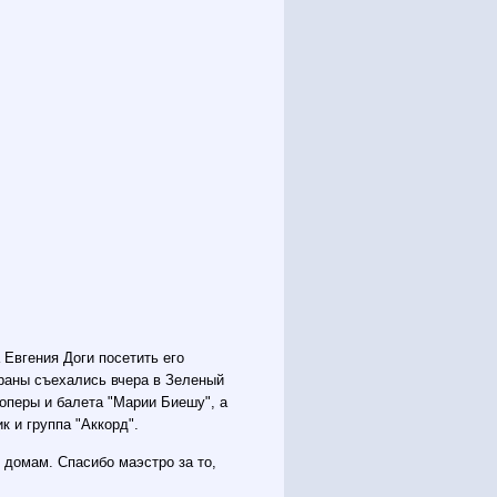
Евгения Доги посетить его
траны съехались вчера в Зеленый
оперы и балета "Марии Биешу", а
к и группа "Аккорд".
 домам. Спасибо маэстро за то,