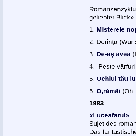
Romanzenzyklus
geliebter Blick».
1.
Misterele no
2. Dorința (Wu
3.
De-aș avea
(
4. Peste vârfuri
5.
Ochiul tău iu
6.
O,rămâi
(Oh, 
1983
«Luceafarul»
Sujet des roma
Das fantastisch