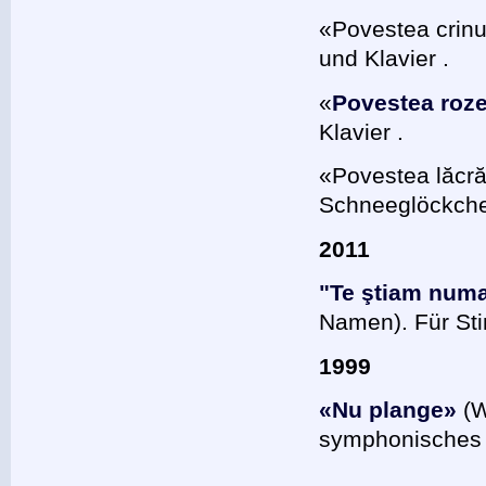
«Povestea crinu
und Klavier .
«
Povestea roze
Klavier .
«Povestea lăcr
Schneeglöckchen
2011
"Te ştiam num
Namen). Für St
1999
«Nu plange»
(W
symphonisches O