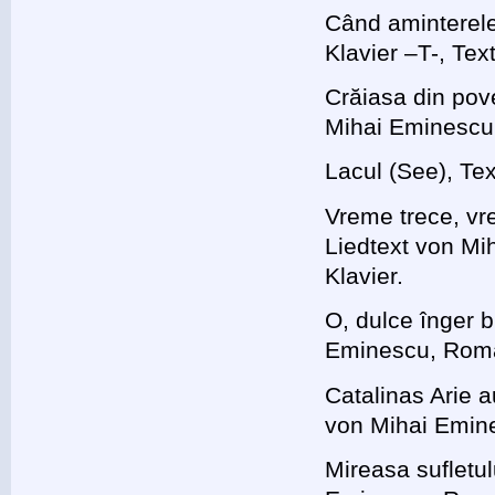
Când aminterel
Klavier –T-, Te
Crăiasa din pov
Mihai Eminescu,
Lacul (See), Te
Vreme trece, vr
Liedtext von Mi
Klavier.
O, dulce înger b
Eminescu, Roman
Catalinas Arie
von Mihai Emine
Mireasa sufletu