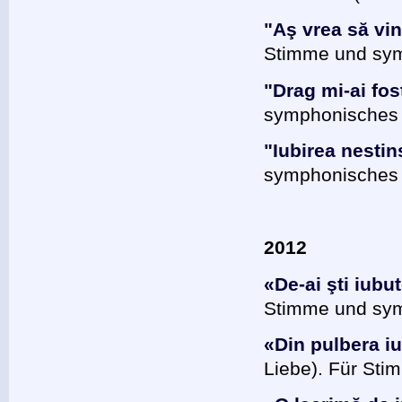
"Aş vrea să vin
Stimme und sym
"Drag mi-ai fos
symphonisches O
"Iubirea nestin
symphonisches O
2012
«De-ai şti iubu
Stimme und sym
«Din pulbera iu
Liebe). Für Sti