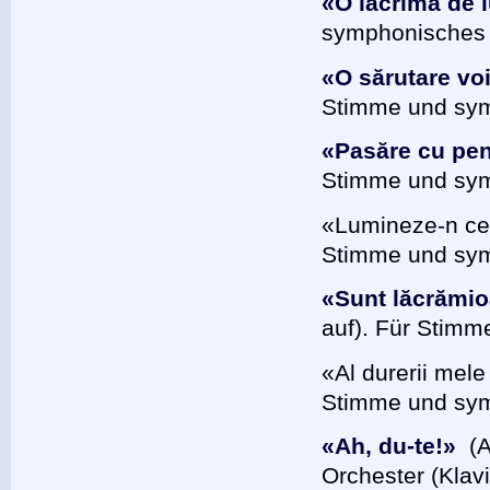
«O lacrimă de 
symphonisches O
«O sărutare voi
Stimme und sym
«Pasăre cu pen
Stimme und sym
«Lumineze-n cer
Stimme und sym
«Sunt lăcrămioa
auf). Für Stimm
«Аl durerii mel
Stimme und sym
«Ah, du-te!»
(A
Orchester (Klavi