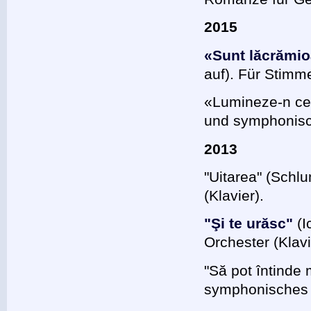
2015
«Sunt lăcrămioa
auf). Für Stimm
«Lumineze-n ce
und symphonisch
2013
"Uitarea" (Sch
(Klavier).
"Şi te urăsc"
(I
Orchester (Klavi
"Să pot întinde
symphonisches O