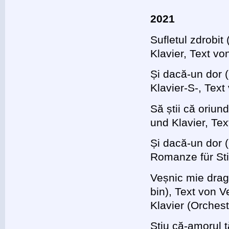
2021
Sufletul zdrobi
Klavier, Text vo
Și dacă-un dor
Klavier-S-, Text
Să știi că oriu
und Klavier, Te
Și dacă-un dor 
Romanze für Sti
Veșnic mie drag,
bin), Text von 
Klavier (Orchest
Știu că-amorul 