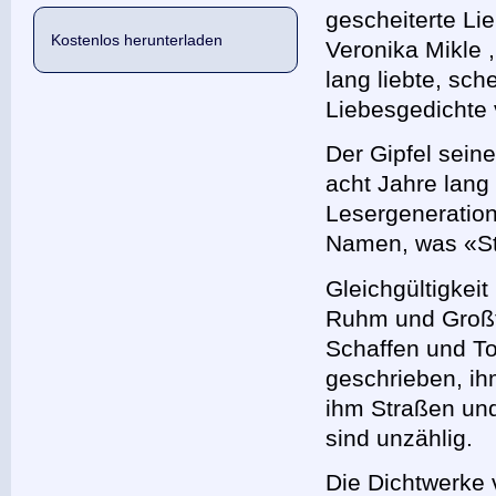
gescheiterte Li
Kostenlos herunterladen
Veronika Mikle 
lang liebte, sc
Liebesgedichte 
Der Gipfel sein
acht Jahre lang
Lesergeneratio
Namen, was «St
Gleichgültigkei
Ruhm und Großt
Schaffen und T
geschrieben, ih
ihm Straßen un
sind unzählig.
Die Dichtwerke