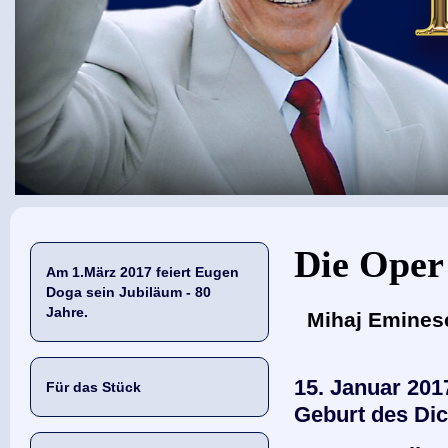
Sie sind hier
Die Oper
Am 1.März 2017 feiert Eugen
Doga sein Jubiläum - 80
Jahre.
Mihaj Eminesc
15. Januar 201
Für das Stück
Geburt des Dic