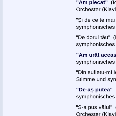
"Am plecat"
(I
Orchester (Klavi
"Și de ce te ma
symphonisches O
"De dorul tău" 
symphonisches O
"Am urât aceas
symphonisches O
"Din sufletu-mi 
Stimme und sym
"De-aş putea"
symphonisches O
"S-a pus vălul
Orchester (Klavi