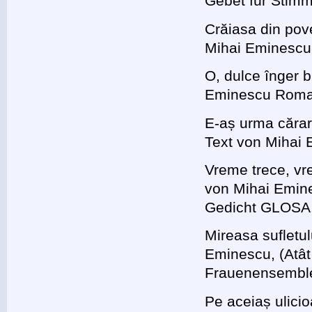
Gebet für Stimm
Crăiasa din pov
Mihai Eminescu,
O, dulce înger b
Eminescu Roman
E-aș urma cărar
Text von Mihai 
Vreme trece, vre
von Mihai Emin
Gedicht GLOSA
Mireasa sufletu
Eminescu, (Atât
Frauenensemble
Pe aceiaș ulici