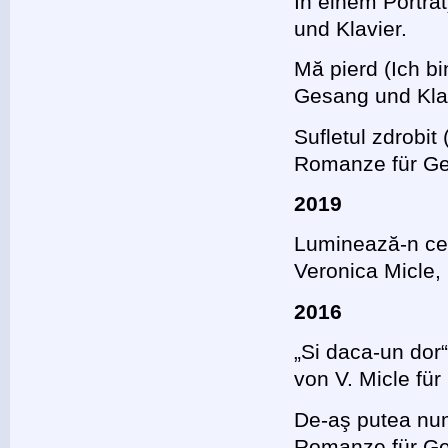
In einem Porträ
und Klavier.
Mă pierd (Ich b
Gesang und Kla
Sufletul zdrobi
Romanze für Ge
2019
Luminează-n cer
Veronica Micle,
2016
„Si daca-un do
von V. Micle fü
De-aş putea num
Romanze für Ges