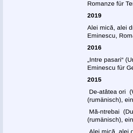
Romanze für Ten
2019
Alei mică, alei 
Eminescu, Roma
2016
„Intre pasari“ 
Eminescu für Ge
2015
De-atâtea ori 
(rumänisch), ei
Mă-ntrebai (Du 
(rumänisch), ei
Alei mică, alei 