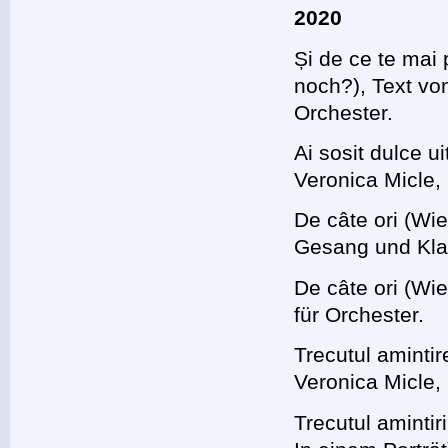
2020
Și de ce te mai
noch?), Text vo
Orchester.
Ai sosit dulce u
Veronica Micle
De câte ori (Wie
Gesang und Kla
De câte ori (Wie
für Orchester.
Trecutul amintir
Veronica Micle,
Trecutul amintir