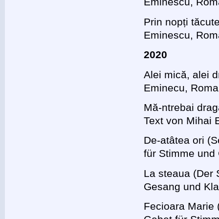
Eminescu, Roma
Prin nopți tăcut
Eminescu, Roma
2020
Alei mică, alei 
Eminecu, Roman
Mă-ntrebai dragă
Text von Mihai
De-atâtea ori (
für Stimme und
La steaua (Der 
Gesang und Klav
Fecioara Marie 