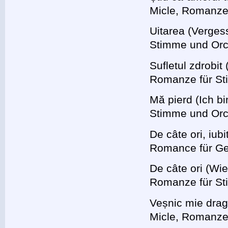
Micle, Romanze 
Uitarea (Verges
Stimme und Orc
Sufletul zdrobi
Romanze für St
Mă pierd (Ich b
Stimme und Orc
De câte ori, iub
Romance für Ges
De câte ori (Wie
Romanze für St
Veșnic mie drag
Micle, Romanze