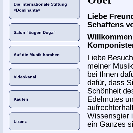
Die internationale Stiftung
«Dominanta»
Liebe Freund
Schaffens v
Salon "Eugen Doga"
Willkommen a
Komponiste
Auf die Musik horchen
Liebe Besuch
meiner Musik
bei Ihnen daf
Videokanal
dafür, dass S
Schönheit de
Edelmutes un
Kaufen
aufrechterha
Wissensgier i
Lizenz
ein Ganzes s