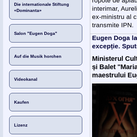
ropote de aplau
Die internationale Stiftung
interimar, Aur
«Dominanta»
ex-ministru al c
transmite IPN.
Salon "Eugen Doga"
Eugen Doga la
excepție. Sput
Auf die Musik horchen
Ministerul Cul
și Balet "Mari
maestrului Eu
Videokanal
Kaufen
Lizenz