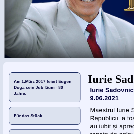
Sie sind hier
Iurie Sad
Am 1.März 2017 feiert Eugen
Doga sein Jubiläum - 80
Iurie Sadovnic
Jahre.
9.06.2021
Maestrul Iurie 
Für das Stück
Republicii, a fo
au iubit și apre