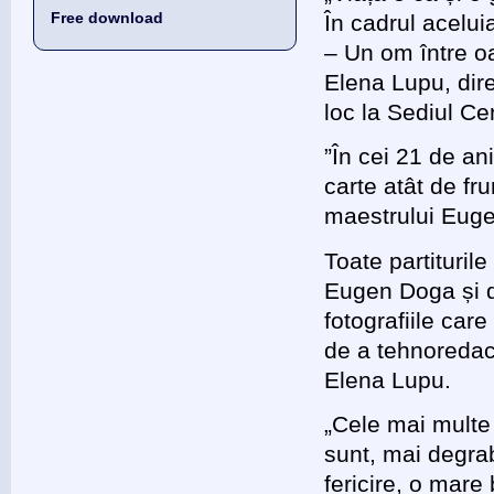
Free download
În cadrul acelui
– Un om între oa
Elena Lupu, dir
loc la Sediul Ce
”În cei 21 de a
carte atât de f
maestrului Euge
Toate partituril
Eugen Doga și de
fotografiile car
de a tehnoredact
Elena Lupu.
„Cele mai multe
sunt, mai degrabă
fericire, o mar