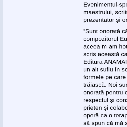
Evenimentul-spe
maestrului, scri
prezentator și 
”Sunt onorată că,
compozitorul Eu
aceea m-am hotă
scris această c
Editura ANAMAR
un alt suflu în 
formele pe care
trăiască. Noi su
onorată pentru c
respectul și con
prieten şi cola
operă ca o terapi
să spun că mă s