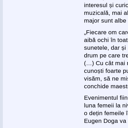
interesul și cu
muzicală, mai a
major sunt albe
„Fiecare om care
aibă ochi în toa
sunetele, dar și 
drum pe care tr
(…) Cu cât mai m
cunoști foarte p
visăm, să ne mi
conchide maestr
Evenimentul fiin
luna femeii la n
o dețin femeile 
Eugen Doga va of