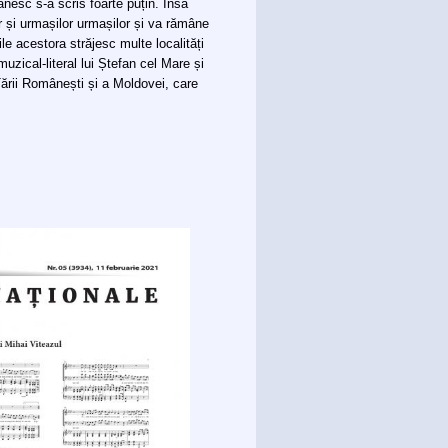
ânesc s-a scris foarte puțin. Însă
r și urmașilor urmașilor și va rămâne
le acestora străjesc multe localități
zical-literal lui Ștefan cel Mare și
 Țării Românești și a Moldovei, care