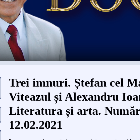
You are here
Trei imnuri. Ștefan cel M
Viteazul și Alexandru Io
Literatura și arta. Număr
12.02.2021