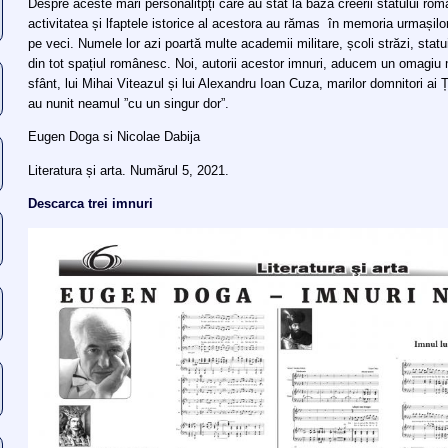
Despre aceste mari personalitpți care au stat la baza creerii statului rom
activitatea și lfaptele istorice al acestora au rămas în memoria urmașilo
pe veci. Numele lor azi poartă multe academii militare, școli străzi, statui
din tot spațiul românesc. Noi, autorii acestor imnuri, aducem un omagiu mu
sfânt, lui Mihai Viteazul și lui Alexandru Ioan Cuza, marilor domnitori ai
au nunit neamul ”cu un singur dor”.
Eugen Doga si Nicolae Dabija
Literatura și arta. Numărul 5, 2021.
Descarca trei imnuri