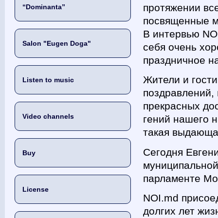
протяжении все
“Dominanta”
посвященные м
В интервью NOI
Salon "Eugen Doga"
себя очень хор
праздничное н
Жители и гост
Listen to music
поздравлений, 
прекрасных дос
Video channels
гений нашего н
такая выдающа
Сегодня Евгени
Buy
муниципальной 
парламенте Мо
License
NOI.md присое
долгих лет жиз