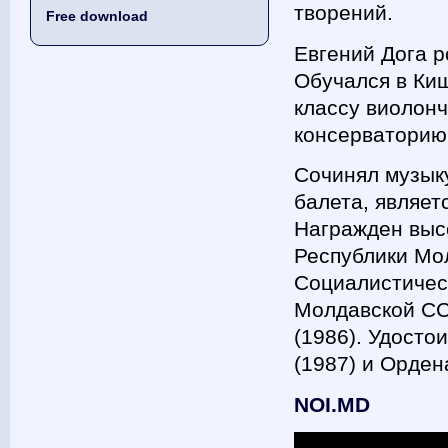
творений.
Free download
Евгений Дога р
Обучался в Ки
классу виолон
консерваторию 
Сочинял музыку
балета, являет
Награжден выс
Республики Мо
Социалистичес
Молдавской СС
(1986). Удосто
(1987) и Орден
NOI.MD