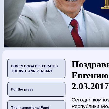
You are here
Поздрав
EUGEN DOGA CELEBRATES
THE 85TH ANNIVERSARY.
Евгению
2.03.2017
For the press
Сегодня компо
Республики Мо
The International Fund