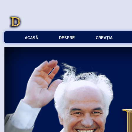
ACASĂ
DESPRE
CREAŢIA