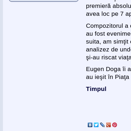
premieră absolut
avea loc pe 7 ap
Compozitorul a d
au fost evenimen
suita, am simţi
analizez de unde
şi-au riscat via
Eugen Doga îi aş
au ieşit în Piaţa
Timpul