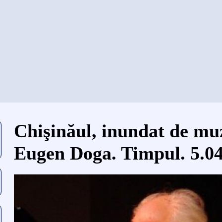
当前位置
Chişinăul, inundat de muz
Eugen Doga. Timpul. 5.04