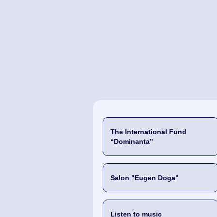
The International Fund
“Dominanta”
Salon "Eugen Doga"
Listen to music