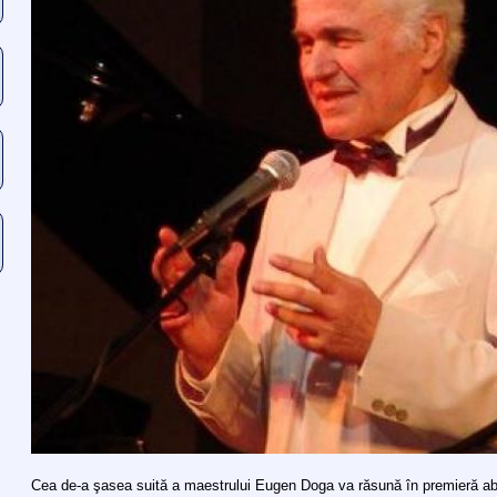
Cea de-a şasea suită a maestrului Eugen Doga va răsună în premieră abs