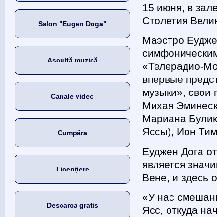
15 июня, в зал
Столетия Вели
Salon "Eugen Doga"
Маэстро Еудже
симфоническим
Ascultă muzică
«Телерадио-Мо
впервые предс
музыки», свои 
Canale video
Михая Эминеску
Мариана Булика
Яссы), Ион Тим
Cumpăra
Еуджен Дога о
является значи
Licențiere
Вене, и здесь 
«У нас смешан
Descarca gratis
Ясс, откуда на