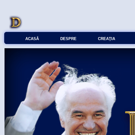
ACASĂ
DESPRE
CREAŢIA