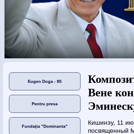
Eşti aici
Композит
Eugen Doga - 85
Вене ко
Эминеску
Pentru presa
Кишинэу, 11 ию
Fundaţia "Dominanta"
посвященный М