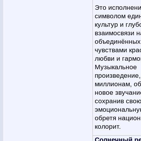
Это исполнени
символом еди
культур и глуб
взаимосвязи н
объединённых
чувствами кра
любви и гармо
Музыкальное
произведение,
миллионам, о
новое звучани
сохранив сво
эмоциональну
обретя нацио
колорит.
Солнечный р