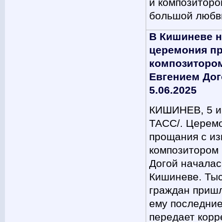
и композиторо
большой любв
В Кишиневе н
церемония п
композиторо
Евгением Дог
5.06.2025
КИШИНЕВ, 5 ию
ТАСС/. Церем
прощания с и
композитором
Догой началас
Кишиневе. Ты
граждан пришл
ему последние
передает корр