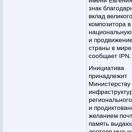
имени Евгения
знак благодар
вклад великог
композитора в
национальную 
и продвижени
страны в мире
сообщает IPN.
Инициатива
принадлежит
Министерству
инфраструкту
регионального
и продиктован
желанием поч
память выдаю
деятеля музык