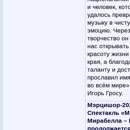
и человек, ко
удалось превр
музыку в чист
эмоцию. Через
творчество он
нас открывать
красоту жизни
края, а благод
таланту и дос
прославил им
во всём мире»
Игорь Гросу.
Мэрцишор-202
Спектакль «М
Мирабелла – 
продолжается