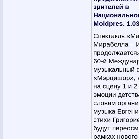
зрителей в
Национально
Moldpres. 1.0
Спектакль «Ма
Мирабелла – 
продолжается»
60-й Междуна
музыкальный 
«Мэрцишор», 
на сцену 1 и 2
эмоции детств
словам органи
музыка Евгени
стихи Григори
будут переос
рамках нового