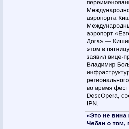
переименован
Международно
аэропорта Ки
Международн
аэропорт «Евг
Дога» — Киши
этом в пятниц
заявил вице-п
Владимир Бол
инфраструкту
регионального
во время фест
DescOpera, с
IPN.
«Это не вина
Чебан о том,