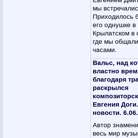
Евгением Дми
мы встречалис
Приходилось 
его однушке в
Крылатском в 
где мы общал
часами.
Вальс, над к
властно врем
благодаря тр
раскрылся
композиторск
Евгения Доги
новости. 6.06
Автор знамени
весь мир музы