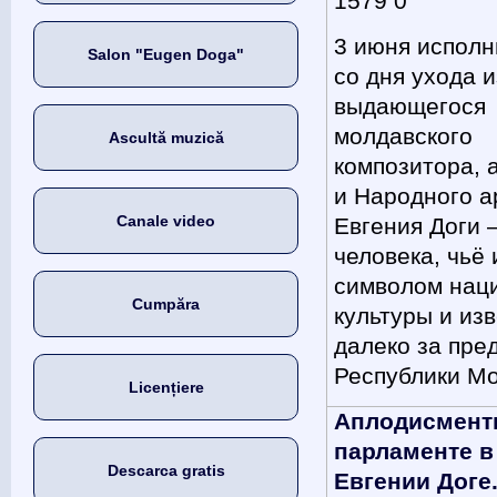
1579 0
3 июня исполн
Salon "Eugen Doga"
со дня ухода 
выдающегося
молдавского
Ascultă muzică
композитора, 
и Народного а
Canale video
Евгения Доги
человека, чьё
символом нац
Cumpăra
культуры и из
далеко за пре
Республики М
Licențiere
Аплодисмент
парламенте в
Descarca gratis
Евгении Доге