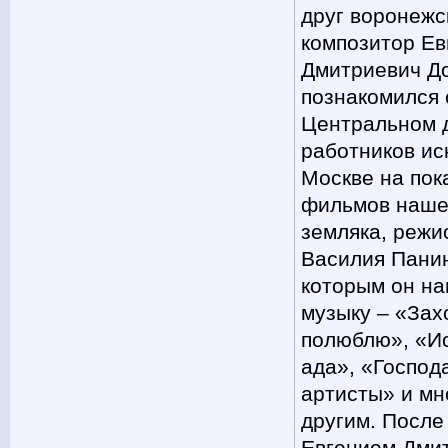
друг воронежс
композитор Ев
Дмитриевич До
познакомился 
Центральном 
работников ис
Москве на пок
фильмов наше
земляка, режи
Василия Панин
которым он на
музыку – «Зах
полюблю», «И
ада», «Господ
артисты» и мн
другим. После