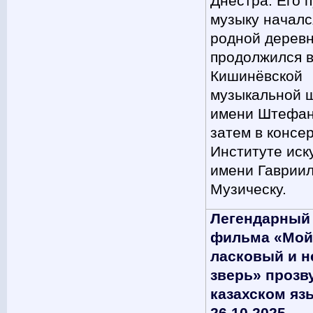
Днестра. Его п
музыку началс
родной деревн
продолжился 
Кишинёвской
музыкальной 
имени Штефан
затем в консе
Институте иск
имени Гаврии
Музическу.
Легендарный 
фильма «Мо
ласковый и 
зверь» прозв
казахском яз