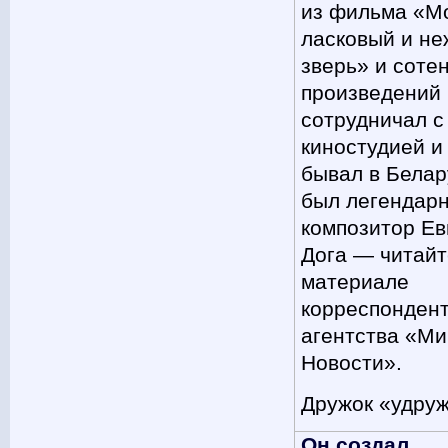
из фильма «М
ласковый и н
зверь» и соте
произведений 
сотрудничал с
киностудией и
бывал в Белар
был легендар
композитор Ев
Дога — читайт
материале
корреспонден
агентства «Ми
Новости».
Дружок «удру
Он создал