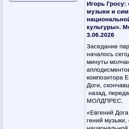
Игорь Гросу:
музыки и си
национально
культуры». M
3.06.2026
Заседание па
началось сего
минуты молча
аплодисментов
композитора Е
Доги, скончав
назад, переда
МОЛДПРЕС.
«Евгений Дога
гений музыки,
национальной