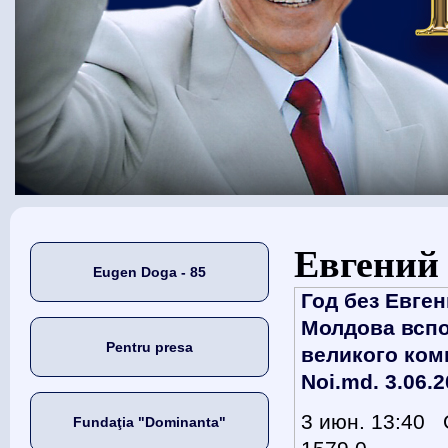
Eşti aici
Евгений
Eugen Doga - 85
Год без Евген
Молдова всп
Pentru presa
великого ком
Noi.md. 3.06.
3 июн. 13:40
Fundaţia "Dominanta"