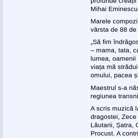
profunde creații
Mihai Eminescu”,
Marele compozit
vârsta de 88 de
„Să fim îndrăgos
– mama, tata, ca
lumea, oamenii b
viața mă strădui
omului, pacea ș
Maestrul s-a năs
regiunea transni
A scris muzică l
dragostei, Zece 
Lăutarii, Șatra,
Procust. A contr