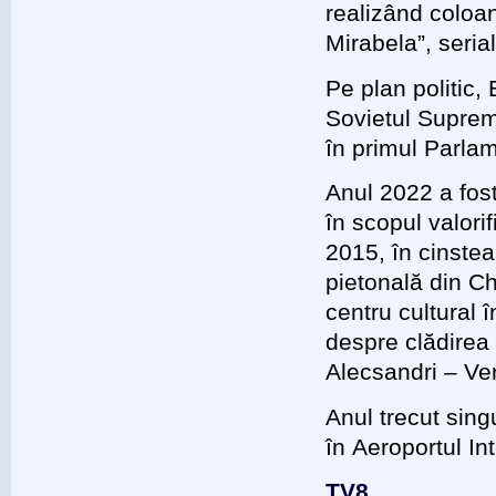
realizând coloan
Mirabela”, seria
Pe plan politic,
Sovietul Suprem 
în primul Parla
Anul 2022 a fos
în scopul valorif
2015, în cinste
pietonală din Ch
centru cultural
despre clădirea 
Alecsandri – Ve
Anul trecut sin
în Aeroportul I
TV8