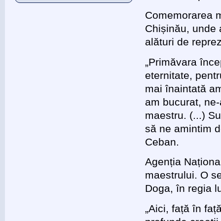
Comemorarea maes
Chișinău, unde a
alături de repre
„Primăvara înc
eternitate, pent
mai înaintată am
am bucurat, ne-
maestru. (...) 
să ne amintim de
Ceban.
Agenția Naționa
maestrului. O s
Doga, în regia l
„Aici, față în f