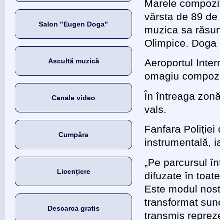
Marele compozito
vârsta de 89 de 
Salon "Eugen Doga"
muzica sa răsunâ
Olimpice. Doga e
Ascultă muzică
Aeroportul Inte
omagiu compozi
În întreaga zonă
Canale video
vals.
Fanfara Poliției 
Cumpăra
instrumentală, i
„Pe parcursul î
Licențiere
difuzate în toat
Este modul nos
transformat sune
Descarca gratis
transmis repreze