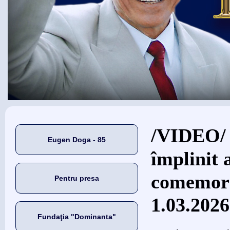
Eşti aici
/VIDEO/ 
Eugen Doga - 85
împlinit 
comemora
Pentru presa
1.03.2026
Fundaţia "Dominanta"