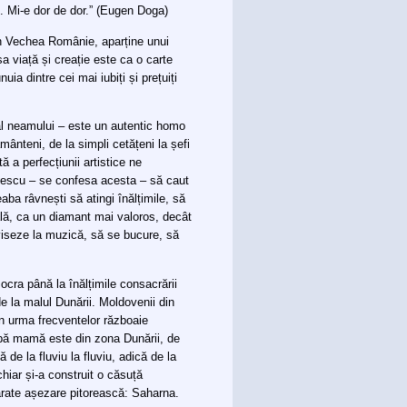
i. Mi-e dor de dor.” (Eugen Doga)
in Vechea Românie, aparține unui
a viață și creație este ca o carte
ia dintre cei mai iubiți și prețuiți
al neamului – este un autentic homo
mânteni, de la simpli cetățeni la șefi
 a perfecțiunii artistice ne
Enescu – se confesa acesta – să caut
eaba râvnești să atingi înălțimile, să
ală, ca un diamant mai valoros, decât
viseze la muzică, să se bucure, să
ocra până la înălțimile consacrării
de la malul Dunării. Moldovenii din
 în urma frecventelor războaie
După mamă este din zona Dunării, de
de la fluviu la fluviu, adică de la
chiar și-a construit o căsuță
rate așezare pitorească: Saharna.