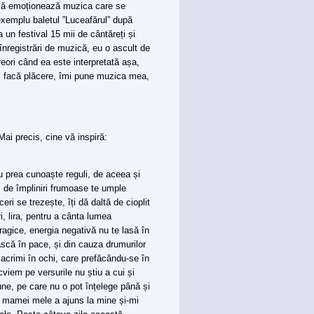
 mă emoționează muzica care se
xemplu baletul ”Luceafărul” după
un festival 15 mii de cântăreți și
înregistrări de muzică, eu o ascult de
reori când ea este interpretată așa,
i facă plăcere, îmi pune muzica mea,
Mai precis, cine vă inspiră:
u prea cunoaște reguli, de aceea și
, de împliniri frumoase te umple
eri se trezește, îți dă daltă de cioplit
i, lira, pentru a cânta lumea
ragice, energia negativă nu te lasă în
că în pace, și din cauza drumurilor
lacrimi în ochi, care prefăcându-se în
viem pe versurile nu știu a cui și
ne, pe care nu o pot înțelege până și
 mamei mele a ajuns la mine și-mi