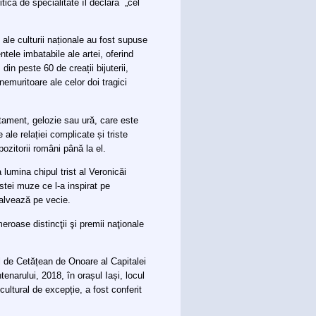
tica de specialitate îl declară „cel
 ale culturii naționale au fost supuse
tele imbatabile ale artei, oferind
in peste 60 de creații bijuterii,
nemuritoare ale celor doi tragici
otament, gelozie sau ură, care este
ale relației complicate și triste
pozitorii români până la el.
 lumina chipul trist al Veronicăi
stei muze ce l-a inspirat pe
salvează pe vecie.
roase distincţii şi premii naţionale
ul de Cetățean de Onoare al Capitalei
narului, 2018, în orașul Iași, locul
ultural de excepție, a fost conferit