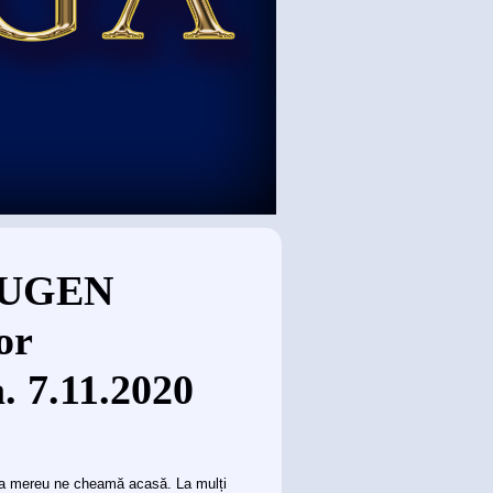
 EUGEN
or
. 7.11.2020
 Ea mereu ne cheamă acasă. La mulți