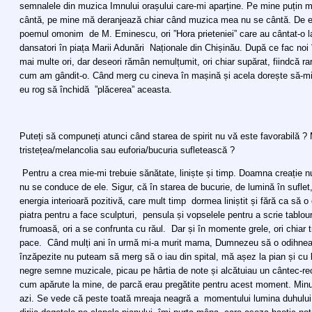
semnalele din muzica Imnului orașului care-mi aparține. Pe mine puțin
cântă, pe mine mă deranjează chiar când muzica mea nu se cântă. De e
poemul omonim de M. Eminescu, ori ”Hora prieteniei” care au cântat-o la 
dansatori în piața Marii Adunări Naționale din Chișinău. După ce fac noi 
mai multe ori, dar deseori rămân nemulțumit, ori chiar supărat, fiindcă ra
cum am gândit-o. Când merg cu cineva în mașină și acela dorește să-m
eu rog să închidă ”plăcerea” aceasta.
Puteți să compuneți atunci când starea de spirit nu vă este favorabilă ? 
tristețea/melancolia sau euforia/bucuria sufletească ?
Pentru a crea mie-mi trebuie sănătate, liniște și timp. Doamna creație n
nu se conduce de ele. Sigur, că în starea de bucurie, de lumină în suflet
energia interioară pozitivă, care mult timp dormea liniștit și fără ca să o c
piatra pentru a face sculpturi, pensula și vopselele pentru a scrie tablour
frumoasă, ori a se confrunta cu răul. Dar și în momente grele, ori chiar t
pace. Când mulți ani în urmă mi-a murit mama, Dumnezeu să o odihneas
înzăpezite nu puteam să merg să o iau din spital, mă așez la pian și cu 
negre semne muzicale, picau pe hârtia de note și alcătuiau un cântec-rec
cum apărute la mine, de parcă erau pregătite pentru acest moment. Minu
azi. Se vede că peste toată mreaja neagră a momentului lumina duhului