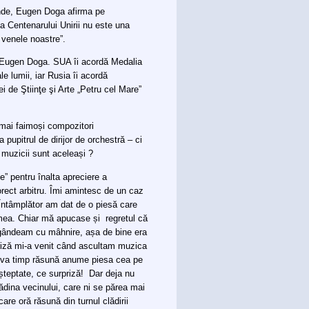
iunde, Eugen Doga afirma pe
a Centenarului Unirii nu este una
 venele noastre”.
a Eugen Doga. SUA îi acordă Medalia
e lumii, iar Rusia îi acordă
 de Ştiinţe şi Arte „Petru cel Mare”
 mai faimoși compozitori
pupitrul de dirijor de orchestră – ci
e muzicii sunt aceleași ?
” pentru înalta apreciere a
orect arbitru. Îmi amintesc de un caz
Întâmplător am dat de o piesă care
mea. Chiar mă apucase și regretul că
 gândeam cu mâhnire, așa de bine era
priză mi-a venit când ascultam muzica
teva timp răsună anume piesa cea pe
șteptate, ce surpriză! Dar deja nu
dina vecinului, care ni se părea mai
care oră răsună din turnul clădirii