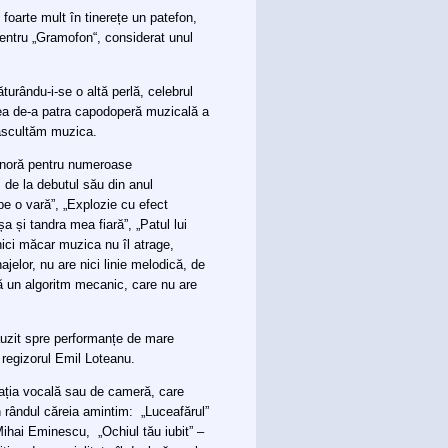
foarte mult în tinerețe un patefon,
 pentru „Gramofon“, considerat unul
turându-i-se o altă perlă, celebrul
ea de-a patra capodoperă muzicală a
i ascultăm muzica.
onoră pentru numeroase
 de la debutul său din anul
 pe o vară”, „Explozie cu efect
șa și tandra mea fiară”, „Patul lui
 nici măcar muzica nu îl atrage,
elor, nu are nici linie melodică, de
ă un algoritm mecanic, care nu are
ălăuzit spre performanțe de mare
 regizorul Emil Loteanu.
reația vocală sau de cameră, care
 rândul căreia amintim: „Luceafărul”
Mihai Eminescu, „Ochiul tău iubit” –