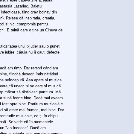
tele. Peste câteva zile această
Anastasia Lazariuc. Baletul
 infecțioase, fiind grav bolnav din
. Reiese că inspirația, creația,
col și nici compromis pentru
rii. E taină care o ține un Cineva de
țiozitatea unui bijutier sau o puneți
e iubire, căruia nu îi cauți defecte
Dacă am timp. Dar rareori când am
bine, fiindcă deseori îmbunătățind
apa neîncepută. Așa apare și muzica
oate că uneori ni se cere și muzică
imp măcar să răsfoiesc partitura. Mă
, dar sună foarte bine. Dacă mai aveam
 fost spre bine. Partitura muzicală e
nd să arate mai frumos, mai bine. Dar
artiturile muzicale, ca și în chipul
cunsă. Se vede că în momentele
 un ”vin încoace”. Dacă am
ografice muzicale, mai pun niște semne