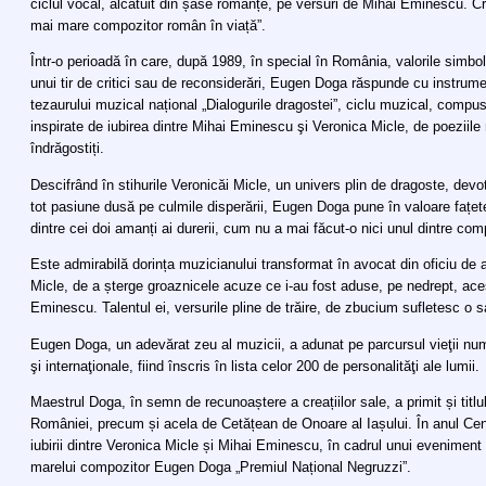
ciclul vocal, alcătuit din șase romanțe, pe versuri de Mihai Eminescu. Cri
mai mare compozitor român în viață”.
Într-o perioadă în care, după 1989, în special în România, valorile simbol
unui tir de critici sau de reconsiderări, Eugen Doga răspunde cu instrumen
tezaurului muzical național „Dialogurile dragostei”, ciclu muzical, compus d
inspirate de iubirea dintre Mihai Eminescu şi Veronica Micle, de poeziile 
îndrăgostiți.
Descifrând în stihurile Veronicăi Micle, un univers plin de dragoste, dev
tot pasiune dusă pe culmile disperării, Eugen Doga pune în valoare fațete 
dintre cei doi amanți ai durerii, cum nu a mai făcut-o nici unul dintre com
Este admirabilă dorința muzicianului transformat în avocat din oficiu de a
Micle, de a șterge groaznicele acuze ce i-au fost aduse, pe nedrept, ace
Eminescu. Talentul ei, versurile pline de trăire, de zbucium sufletesc o 
Eugen Doga, un adevărat zeu al muzicii, a adunat pe parcursul vieţii nume
şi internaţionale, fiind înscris în lista celor 200 de personalităţi ale lumii.
Maestrul Doga, în semn de recunoaștere a creațiilor sale, a primit și titl
României, precum și acela de Cetățean de Onoare al Iașului. În anul Cente
iubirii dintre Veronica Micle și Mihai Eminescu, în cadrul unui eveniment c
marelui compozitor Eugen Doga „Premiul Național Negruzzi”.