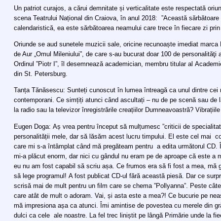
Un patriot curajos, a cărui demnitate și verticalitate este respectată or
scena Teatrului Național din Craiova, în anul 2018: ”Această sărbătoare 
calendaristică, ea este sărbătoarea neamului care trece în fiecare zi prin
Oriunde se aud sunetele muzicii sale, oricine recunoaște imediat marc
de Aur „Omul Mileniului”, de care s-au bucurat doar 100 de personalităţi al
Ordinul ”Piotr I”, îl desemnează academician, membru titular al Academiei
din St. Petersburg.
Tanța Tănăsescu: Sunteți cunoscut în lumea întreagă ca unul dintre cei
contemporani. Ce simțiți atunci când ascultați – nu de pe scenă sau de la 
la radio sau la televizor înregistrările creațiilor Dumneavoastră? Vibrațiil
Eugen Doga: Aș vrea pentru început să mulțumesc ”criticii de specialitate
personalității mele, dar să lăsăm acest lucru timpului. El este cel mai c
care mi s-a întâmplat când mă pregăteam pentru a edita următorul CD. 
mi-a plăcut enorm, dar nici cu gândul nu eram pe de aproape că este a 
eu nu am fost capabil să scriu așa. Ce frumos era să fi fost a mea, mă
să lege programul! A fost publicat CD-ul fără această piesă. Dar ce sur
scrisă mai de mult pentru un film care se chema ”Pollyanna”. Peste câ
care atât de mult o adoram. Vai, și asta este a mea?! Ce bucurie pe nea
mă impresiona așa ca atunci. Îmi amintise de povestea cu merele din gră
dulci ca cele ale noastre. La fel trec liniștit pe lângă Primărie unde la fie