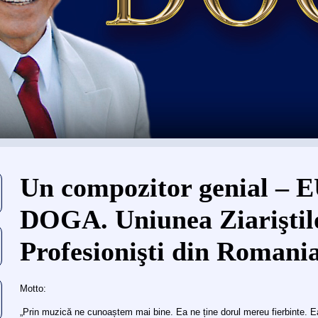
Eşti aici
Un compozitor genial –
DOGA. Uniunea Ziariştil
Profesionişti din Romania
Motto:
„Prin muzică ne cunoaștem mai bine. Ea ne ține dorul mereu fierbinte.