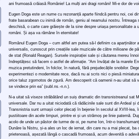
ani frumoasă crăiasă Românie! La mulți ani dragi români! Mi-e dor de vo
Eugen Doga este un nume cu rezonanță aparte fiindcă pentru noi, cei d
frate basarabean cu inimă de român, geniu al neamului nostru. Întreaga s
deschisă, o carte care grăiește de la sine despre uriașa personalitate a unu
români. Și așa va rămâne în eternitate!
Românul Eugen Doga – cum altfel am putea să-l definim ca aparținător 
universalis, cunoscut prin creațiile sale muzicale de către milioane de pă
de stat (Ronald Reagan). Sursele inspirației sale și căutarea mereu înnoită
îndreptățesc să facem o astfel de afirmație. “Am învățat de la marele 
muzica pretutindeni, în folclor, în natură, fără prejudecățile snobilor. Deg
experimentezi o modernitate rece, dacă nu ai scris nici o piesă miniatur
orice taluz zgomotos de zgură. Am descoperit că oamenii n-au uitat să 
se vindece prin ea” (subl.ns.-n.n.).
N-a uitat să viseze străbătând un suiș dramatic din transnistreanul sat M
universale. Dar nu a uitat niciodată că rădăcinile sale sunt din Ardeal și 
Transnistria sunt urmașii celor plecați în bejenie în secolul al XVIII-lea,
pustiitoare din acele timpuri, printre ei și un strămoș pe linie paternă. 
acolo de unde un păstor de turme de oi, pe nume Ion, într-o transhumanță 
Dunăre la Nistru, și-a ales un loc de iernat, din care nu a mai plecat, ba 
prietenoasă, așezată lângă o cascadă frumoasă, acum devenită o adevă