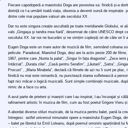
Fiecare capodoperă a maestrului Doga are povestea sa: fiindcă și-a dorit 
dorință ce l-a urmărit toată viața, obsesia a devenit sursă de inspirație
dintre cele mai populare valsuri ale secolului XX .
Dar nu este singura creație ascultată pe toate meridianele Globului, ei ală
vals „Gingaşa şi tandra mea fiară”, desemnat de către UNESCO drept c
secolului XX. Iar noi ne bucurăm și ne simțim copleșiți ori de câte ori î
Eugen Doga este un mare autor de muzică de film, semnând coloana s
pelicule. Paradoxal, Maestrul Doga, deși are la activ peste 200 de filme,
1967, printre care „Nunta la palat”, „Singur în fața dragostei”, „Zece ierni
întârziat”, „Durata zilei”, „Casă pentru Serafim”, „Lăutarii”, „Șatra”, „Ginga
Procust” , „Maria Mirabela”, declară că filmele de azi nu îi sunt pe plac,
fiindcă nu mai este romantică, nu punctează starea sufletească a personaj
fapt nici măcar o logică muzicală. Sunt simple combinații muzicale, dup
nimic de a face cu arta.
A avut parte de prieteni și maeștri care l-au inspirat, l-au încurajat și c
rafinament artistic în muzica de film, cum au fost poetul Grigore Vieru și
A abordat diverse stiluri muzicale, de la muzica pentru balet, pană la c
întregesc astfel universul minunatei opere a maestrului Eugen Doga, din
– balet pe libretul lui Emil Loteanu, după poemul omonim aparținând lui 