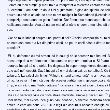
dirija degetele pe clapele pianului, îmi purta mâna, care așeza haotic no
lucrare cu mari simțiri și mari trăiri a interpretat-o talentata cântăreață 
”Luceafărul” l-am scris în două luni și jumătate, fugind din spitalul de boli
cauza unui virus asiatic de care m-am molipsit în Samarkand (Uzbekistan)
compoziția toate sunt de genul feminin. Dar femeia nu recunoaște obsta
realizarea scopului. Așa că nu am mai aflat când și cum e mai bine să sc
sus.
Cât de mult stăruiți asupra unei partituri noi? Cizelați compoziția cu minu
pe note așa cum s-a ivit din prima clipă, ca pe un copil născut dintr-o mar
estetice?
Ei, cu defectele eu mă strădui să le caut și să le adresez mie însumi. 
acest timp de a mă întoarce la lucrarea pe care am terminat-o. Și foarte 
lucrarea începi să și o strici. Nu degeaba în popor merge vorba despre 
ca o apă neîncepută. Dacă începi să o mai deranjezi, ea se tulbură. Cu t
tulburată. La valsul din filmul ”Mândra și tandra mea fiară” nu am avut t
uit azi la ea și mă mir, că paginile acestei partituri sunt aproape goale
timp, eram să o mai ”îmbunătățesc” lucrarea și nu sunt sigur că era să fi
ca și veșmântul damelor, care doresc câte mai multe să le îmbrace, voi
iată că o sărăcuță vine cu niște straie modeste, simple și face furori. În p
unor dame, mai există încă și un ”vin încoace”, o energie interioară as
critice în care am scris VALSUL a ieșit din ascunziș această energie cu
posibilitate de a reciti scrisul deja terminat, mai corectez greșelile ort