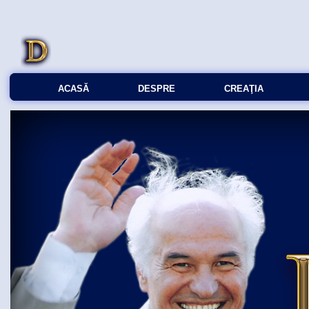
ACASĂ
DESPRE
CREAŢIA