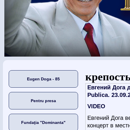
Eşti aici
крепост
Eugen Doga - 85
Евгений Дога 
Publica. 23.09.
Pentru presa
VIDEO
Евгений Дога в
Fundaţia "Dominanta"
концерт в мест