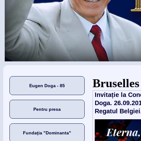
Eşti aici
Bruselles
Eugen Doga - 85
Invitație la Co
Doga. 26.09.20
Pentru presa
Regatul Belgiei
Fundaţia "Dominanta"