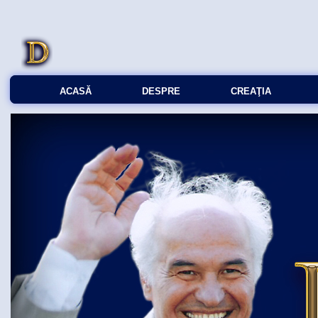
ACASĂ
DESPRE
CREAŢIA