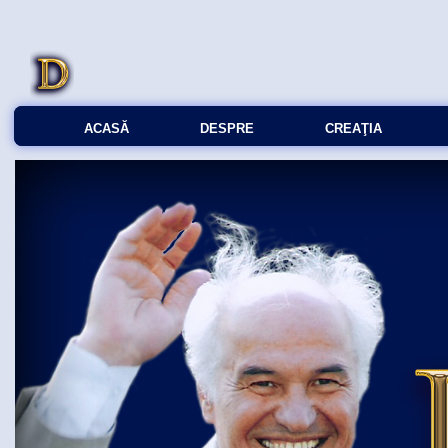
ACASĂ
DESPRE
CREAŢIA