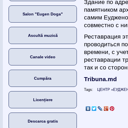
Здание по адр
памятником ар
Salon "Eugen Doga"
самим Еудженом
совместно с ни
Ascultă muzică
Реставрация эт
проводиться по
времени, с уче
Canale video
реставрации тр
так и со сторо
Tribuna.md
Cumpăra
Tags:
ЦЕНТР «ЕУДЖЕН
Licențiere
Descarca gratis