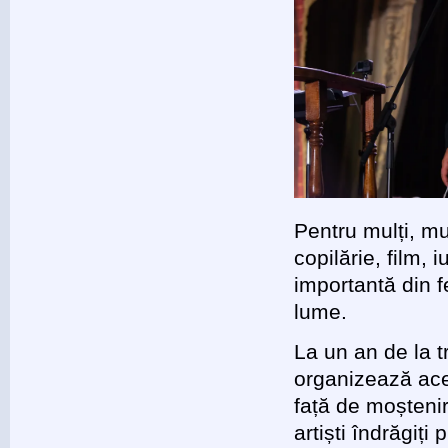
Pentru mulți, m
copilărie, film,
importantă din f
lume.
La un an de la t
organizează ace
față de moștenir
artiști îndrăgi