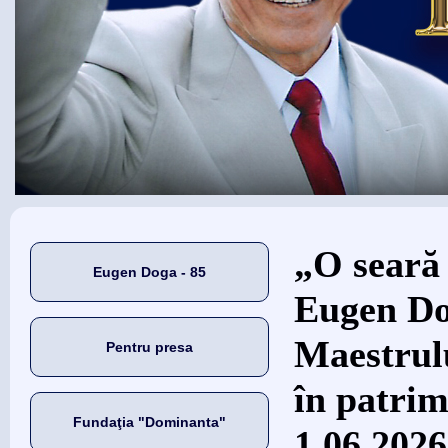
Eşti aici
„O seară 
Eugen Doga - 85
Eugen Do
Maestrul
Pentru presa
în patrim
Fundaţia "Dominanta"
1.06.2026