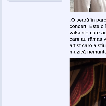
„O seară în parc
concert. Este o î
valsurile care 
care au rămas vi
artist care a șt
muzică nemurit