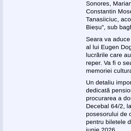
Sonores, Marian
Constantin Mosc
Tanasiiciuc, ac
Bieșu”, sub bagh
Seara va aduce î
al lui Eugen Do
lucrările care a
reper. Va fi o se
memoriei cultur
Un detaliu impo
dedicată pensio
procurarea a dou
Decebal 64/2, l
posesorului de c
pentru biletele 
iunie 2026.