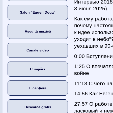
Интервью 2018 
3 июня 2025)
Salon "Eugen Doga"
Как ему работ
почему настоя
Ascultă muzică
к идее использ
уходит в небо"
уехавших в 90-
Canale video
0:00 Вступлен
1:25 О впечатл
Cumpăra
войне
11:13 С чего н
Licențiere
14:56 Как Евге
27:57 О работе
Descarca gratis
ласковый и не