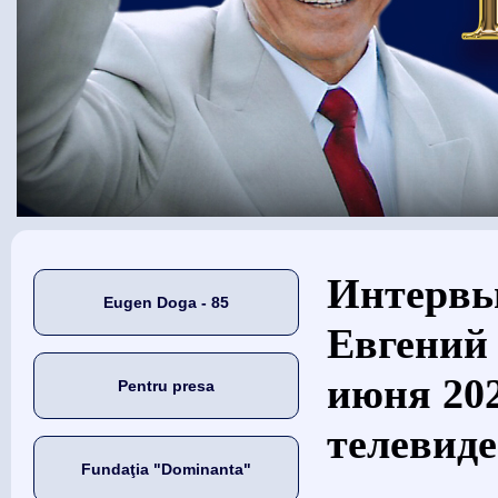
Eşti aici
Интервью
Eugen Doga - 85
Евгений 
июня 202
Pentru presa
телевиде
Fundaţia "Dominanta"