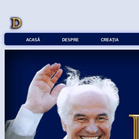
ACASĂ
DESPRE
CREAŢIA