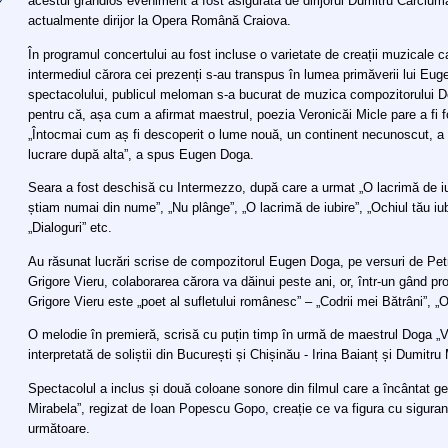
acestui grandios eveniment a fost asigurată de dirijorul Dumitru Cârcium
actualmente dirijor la Opera Română Craiova.
În programul concertului au fost incluse o varietate de creații muzicale ca
intermediul cărora cei prezenți s-au transpus în lumea primăverii lui Eug
spectacolului, publicul meloman s-a bucurat de muzica compozitorului Do
pentru că, așa cum a afirmat maestrul, poezia Veronicăi Micle pare a fi 
„Întocmai cum aș fi descoperit o lume nouă, un continent necunoscut, a 
lucrare după alta”, a spus Eugen Doga.
Seara a fost deschisă cu Intermezzo, după care a urmat „O lacrimă de iu
știam numai din nume”, „Nu plânge”, „O lacrimă de iubire”, „Ochiul tău iu
„Dialoguri” etc.
Au răsunat lucrări scrise de compozitorul Eugen Doga, pe versuri de Pe
Grigore Vieru, colaborarea cărora va dăinui peste ani, or, într-un gând 
Grigore Vieru este „poet al sufletului românesc” – „Codrii mei Bătrâni”, „
O melodie în premieră, scrisă cu puțin timp în urmă de maestrul Doga „Vior
interpretată de soliștii din București și Chișinău - Irina Baianț și Dumitru 
Spectacolul a inclus și două coloane sonore din filmul care a încântat gen
Mirabela”, regizat de Ioan Popescu Gopo, creație ce va figura cu siguranță
următoare.