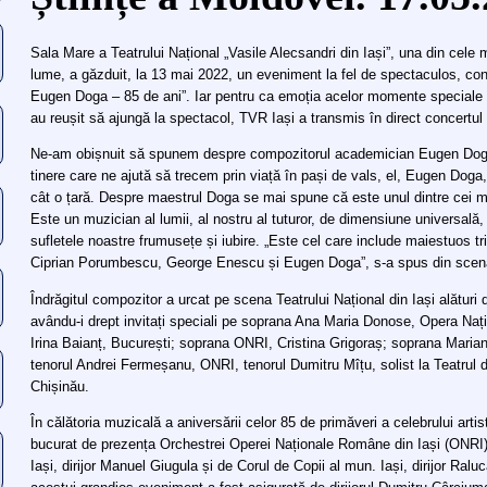
Sala Mare a Teatrului Național „Vasile Alecsandri din Iași”, una din cele 
lume, a găzduit, la 13 mai 2022, un eveniment la fel de spectaculos, co
Eugen Doga – 85 de ani”. Iar pentru ca emoția acelor momente speciale s
au reușit să ajungă la spectacol, TVR Iași a transmis în direct concertul
Ne-am obișnuit să spunem despre compozitorul academician Eugen Doga 
tinere care ne ajută să trecem prin viață în pași de vals, el, Eugen Doga
cât o țară. Despre maestrul Doga se mai spune că este unul dintre cei ma
Este un muzician al lumii, al nostru al tuturor, de dimensiune universală, 
sufletele noastre frumusețe și iubire. „Este cel care include maiestuos tr
Ciprian Porumbescu, George Enescu și Eugen Doga”, s-a spus din scena 
Îndrăgitul compozitor a urcat pe scena Teatrului Național din Iași alătur
avându-i drept invitați speciali pe soprana Ana Maria Donose, Opera Na
Irina Baianț, București; soprana ONRI, Cristina Grigoraș; soprana Mari
tenorul Andrei Fermeșanu, ONRI, tenorul Dumitru Mîțu, solist la Teatrul 
Chișinău.
În călătoria muzicală a aniversării celor 85 de primăveri a celebrului artist
bucurat de prezența Orchestrei Operei Naționale Române din Iași (ONRI
Iași, dirijor Manuel Giugula și de Corul de Copii al mun. Iași, dirijor Ra