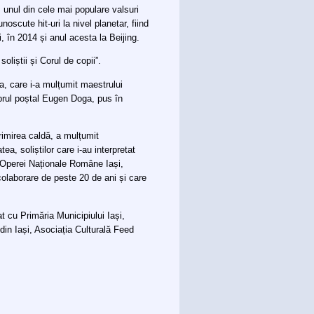
 unul din cele mai populare valsuri
oscute hit-uri la nivel planetar, fiind
, în 2014 și anul acesta la Beijing.
oliștii și Corul de copii”.
ca, care i-a mulțumit maestrului
mbrul poștal Eugen Doga, pus în
rimirea caldă, a mulțumit
ea, soliștilor care i-au interpretat
i Operei Naționale Române Iași,
colaborare de peste 20 de ani și care
t cu Primăria Municipiului Iași,
 din Iași, Asociația Culturală Feed