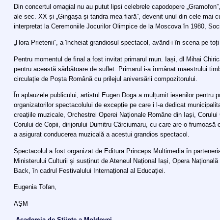
Din concertul omagial nu au putut lipsi celebrele capodopere „Gramofon”,
ale sec. XX și „Gingașa și tandra mea fiară”, devenit unul din cele mai cun
interpretat la Ceremoniile Jocurilor Olimpice de la Moscova în 1980, Soci
„Hora Prietenii”, a încheiat grandiosul spectacol, având-i în scena pe toți s
Pentru momentul de final a fost invitat primarul mun. Iași, dl Mihai Chiri
pentru această sărbătoare de suflet. Primarul i-a înmânat maestrului ti
circulație de Poșta Română cu prilejul aniversării compozitorului.
În aplauzele publicului, artistul Eugen Doga a mulțumit ieșenilor pentru p
organizatorilor spectacolului de excepție pe care i l-a dedicat municipalitat
creațiile muzicale, Orchestrei Operei Naționale Române din Iași, Corulu
Corului de Copii, dirijorului Dumitru Cârciumaru, cu care are o frumoasă 
a asigurat conducerea muzicală a acestui grandios spectacol.
Spectacolul a fost organizat de Editura Princeps Multimedia în parteneria
Ministerului Culturii și susținut de Ateneul Național Iași, Opera Națională
Back, în cadrul Festivalului Internațional al Educației.
Eugenia Tofan,
AȘM
Academia de Științe a Moldovei