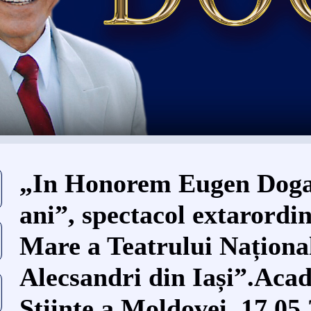
Eşti aici
„In Honorem Eugen Doga
ani”, spectacol extarordin
Mare a Teatrului Național
Alecsandri din Iași”.Aca
Științe a Moldovei. 17.05