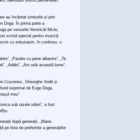
aru, talentatul nostru pământean,
re au încântat simțurile și prin
en Doga. În prima parte a
ga pe versurile Veronicăi Micle,
fost scrisă special pentru muzică.
scris cu entuziasm, în continuu, o
bire”, „Pasăre cu pene albastre”, „Te
bit”, „Addio”, „Am urât această lume”,
tre Cruceniuc, Gheorghe Vodă și
profund exprimat de Euge Doga,
Orașul meu”.
ica sub razele iubirii”, a fost
Mîțu.
erații după generații, „Maria
 pe lista de preferințe a generațiilor