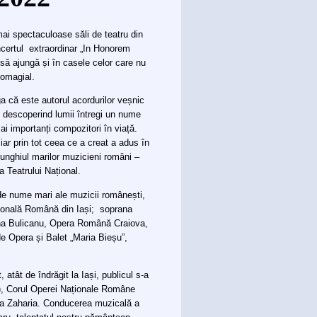
mai spectaculoase săli de teatru din
ncertul extraordinar „In Honorem
ă ajungă și în casele celor care nu
 omagial.
că este autorul acordurilor veșnic
, descoperind lumii întregi un nume
i importanți compozitori în viață.
iar prin tot ceea ce a creat a adus în
iunghiul marilor muzicieni români –
Teatrului Național.
i de nume mari ale muzicii românești,
țională Română din Iași; soprana
ana Bulicanu, Opera Română Craiova,
de Opera și Balet „Maria Bieșu”,
, atât de îndrăgit la Iași, publicul s-a
), Corul Operei Naționale Române
luca Zaharia. Conducerea muzicală a