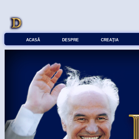
ACASĂ
DESPRE
CREAŢIA