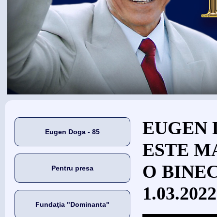
Eşti aici
EUGEN 
Eugen Doga - 85
ESTE M
O BINEC
Pentru presa
1.03.2022
Fundaţia "Dominanta"