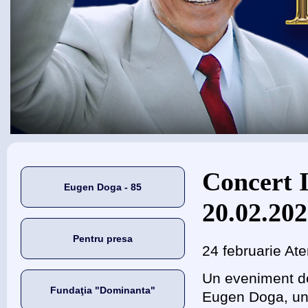
Eşti aici
Concert 
Eugen Doga - 85
20.02.20
Pentru presa
24 februarie At
Un eveniment de
Fundaţia "Dominanta"
Eugen Doga, una 