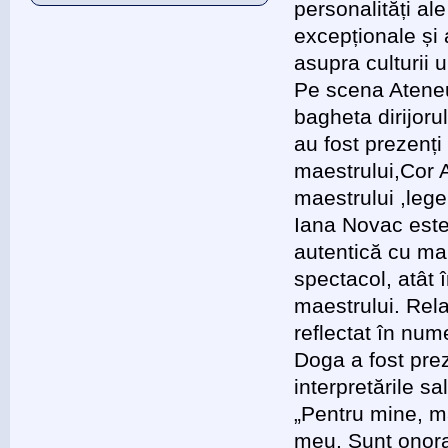
personalități ale
excepționale și 
asupra culturii 
Pe scena Ateneu
bagheta dirijorul
au fost prezenți
maestrului,Cor A
maestrului ,leg
Iana Novac este 
autentică cu mar
spectacol, atât î
maestrului. Relaț
reflectat în nu
Doga a fost pre
interpretările sa
„Pentru mine, m
meu. Sunt onorat