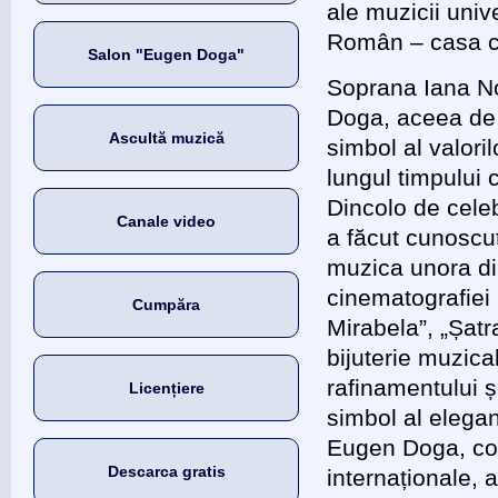
ale muzicii univ
Român – casa cu
Salon "Eugen Doga"
Soprana Iana No
Doga, aceea de 
Ascultă muzică
simbol al valori
lungul timpului 
Dincolo de celeb
Canale video
a făcut cunoscu
muzica unora din
cinematografiei 
Cumpăra
Mirabela”, „Șatra
bijuterie muzic
rafinamentului ș
Licențiere
simbol al elegan
Eugen Doga, com
Descarca gratis
internaționale, 