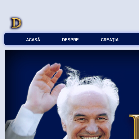
ACASĂ
DESPRE
CREAŢIA