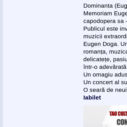
Dominanta (Euge
Memoriam Eugen D
capodopera sa –
Publicul este in
muzicii extraor
Eugen Doga. Un 
romanța, muzica 
delicatețe, pasi
într-o adevărată 
Un omagiu adus
Un concert al suf
O seară de neui
Iabilet