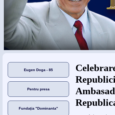
Eşti aici
Celebrare
Eugen Doga - 85
Republic
Ambasada
Pentru presa
Republic
Fundaţia "Dominanta"