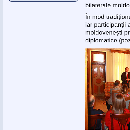
bilaterale mold
În mod tradițion
iar participanții
moldovenești pre
diplomatice (po