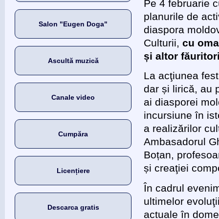
Pe 4 februarie c
planurile de acti
Salon "Eugen Doga"
diaspora moldov
Culturii,
cu omag
și altor făurito
Ascultă muzică
La acţiunea fest
dar și lirică, a
Canale video
ai diasporei mo
incursiune în ist
a realizărilor c
Cumpăra
Ambasadorul Gh
Boțan, profesoar
și creaţiei com
Licențiere
În cadrul evenim
ultimelor evoluţ
Descarca gratis
actuale în domeni