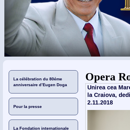
Vous êtes ici
Opera R
La célébration du 80éme
anniversaire d’Eugen Doga
Unirea cea Mar
la Craiova, ded
2.11.2018
Pour la presse
La Fondation internationale