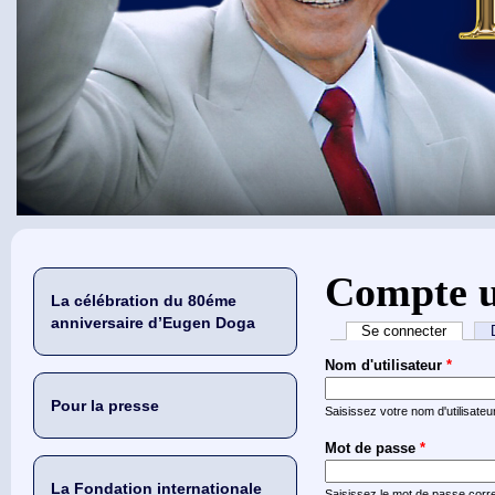
Vous êtes ici
Compte u
La célébration du 80éme
anniversaire d’Eugen Doga
Onglets princip
Se connecter
(onglet 
Nom d'utilisateur
*
Pour la presse
Saisissez votre nom d'utilisate
Mot de passe
*
La Fondation internationale
Saisissez le mot de passe corre