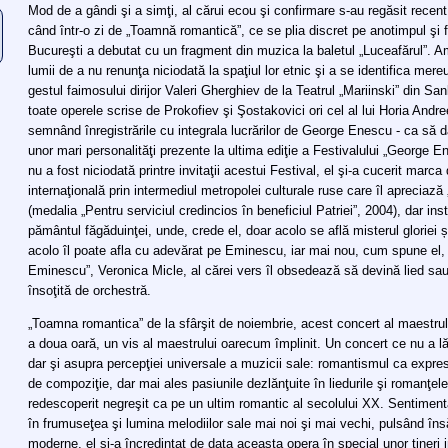
Mod de a gândi şi a simţi, al cărui ecou şi confirmare s-au regăsit rece
când într-o zi de „Toamnă romantică”, ce se plia discret pe anotimpul şi f
Bucureşti a debutat cu un fragment din muzica la baletul „Luceafărul”. Am
lumii de a nu renunţa niciodată la spaţiul lor etnic şi a se identifica mereu
gestul faimosului dirijor Valeri Gherghiev de la Teatrul „Mariinski” din S
toate operele scrise de Prokofiev şi Şostakovici ori cel al lui Horia Andr
semnând înregistrările cu integrala lucrărilor de George Enescu - ca să
unor mari personalităţi prezente la ultima ediţie a Festivalului „George
nu a fost niciodată printre invitaţii acestui Festival, el şi-a cucerit marc
internaţională prin intermediul metropolei culturale ruse care îl apreciaz
(medalia „Pentru serviciul credincios în beneficiul Patriei”, 2004), dar inst
pământul făgăduinţei, unde, crede el, doar acolo se află misterul gloriei ș
acolo îl poate afla cu adevărat pe Eminescu, iar mai nou, cum spune el, 
Eminescu”, Veronica Micle, al cărei vers îl obsedează să devină lied s
însoţită de orchestră.
„Toamna romantica” de la sfârşit de noiembrie, acest concert al maestrul
a doua oară, un vis al maestrului oarecum împlinit. Un concert ce nu a lăs
dar şi asupra percepţiei universale a muzicii sale: romantismul ca expresi
de compoziţie, dar mai ales pasiunile dezlănţuite în liedurile şi romanţele 
redescoperit negreşit ca pe un ultim romantic al secolului XX. Sentimenta
în frumuseţea şi lumina melodiilor sale mai noi şi mai vechi, pulsând însă î
moderne, el şi-a încredinţat de data aceasta opera în special unor tineri 