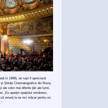
ă în 1998), iar ruşii îl apreciază
e şi Ştiinţe Cinematografice din Rusia,
 ale celor mai diferite ţări ale lumii,
ne: „Eu aparţin spaţiului românesc,
 să renunţ la ea nici măcar pentru un
…”.