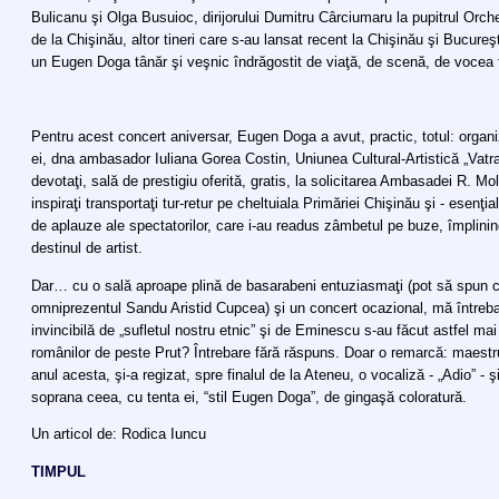
Bulicanu şi Olga Busuioc, dirijorului Dumitru Cârciumaru la pupitrul Orche
de la Chişinău, altor tineri care s-au lansat recent la Chişinău şi Bucureşti
un Eugen Doga tânăr şi veşnic îndrăgostit de viaţă, de scenă, de vocea 
Pentru acest concert aniversar, Eugen Doga a avut, practic, totul: organiz
ei, dna ambasador Iuliana Gorea Costin, Uniunea Cultural-Artistică „Vatra 
devotaţi, sală de prestigiu oferită, gratis, la solicitarea Ambasadei R. Mo
inspiraţi transportaţi tur-retur pe cheltuiala Primăriei Chişinău şi - esenţi
de aplauze ale spectatorilor, care i-au readus zâmbetul pe buze, împlinind
destinul de artist.
Dar… cu o sală aproape plină de basarabeni entuziasmaţi (pot să spun c
omniprezentul Sandu Aristid Cupcea) şi un concert ocazional, mă între
invincibilă de „sufletul nostru etnic” şi de Eminescu s-au făcut astfel m
românilor de peste Prut? Întrebare fără răspuns. Doar o remarcă: maestrul
anul acesta, şi-a regizat, spre finalul de la Ateneu, o vocaliză - „Adio” - 
soprana ceea, cu tenta ei, “stil Eugen Doga”, de gingaşă coloratură.
Un articol de: Rodica Iuncu
TIMPUL