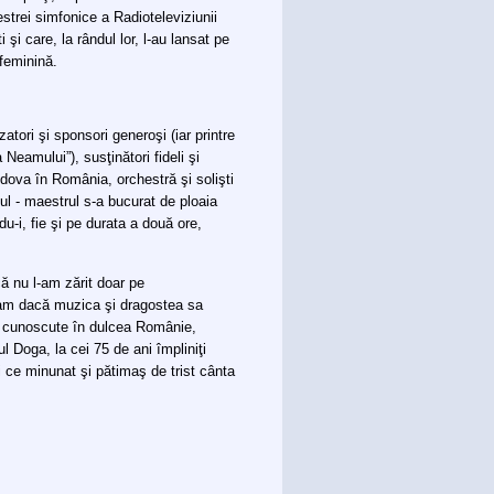
strei simfonice a Radioteleviziunii
 şi care, la rândul lor, l-au lansat pe
feminină.
atori şi sponsori generoşi (iar printre
Neamului”), susţinători fideli şi
ldova în România, orchestră şi solişti
alul - maestrul s-a bucurat de ploaia
u-i, fie şi pe durata a două ore,
ă nu l-am zărit doar pe
bam dacă muzica şi dragostea sa
ai cunoscute în dulcea Românie,
 Doga, la cei 75 de ani împliniţi
şi ce minunat şi pătimaş de trist cânta