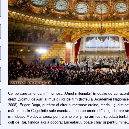
Cel pe care americanii îl numesc „Omul mileniului” (medalie de aur acordat
drept „Şoimul de Aur” al muzicii lor de film (trofeu al Academiei Naţional
2008), Eugen Doga, purtător al altor numeroase ordine, medalii şi distincţii
mărturisea în Cugetările sale esenţa a ceea ce crede el însuşi despre si
îmi iubesc Moldova, creez pentru binele ei şi nu am fost niciodată tentat
colţ de Rai, fiindcă aici a coborât Luceafărul, poate chiar şi pentru mine