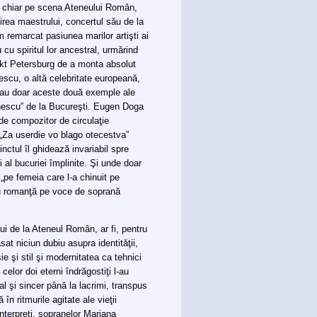
nt chiar pe scena Ateneului Român,
irea maestrului, concertul său de la
 remarcat pasiunea marilor artişti ai
 cu spiritul lor ancestral, urmărind
ankt Petersburg de a monta absolut
eescu, o altă celebritate europeană,
 dau doar aceste două exemple ale
 Enescu” de la Bucureşti. Eugen Doga
a de compozitor de circulaţie
ă „Za userdie vo blago otecestva”
inctul îl ghidează invariabil spre
i al bucuriei împlinite. Şi unde doar
„pe femeia care l-a chinuit pe
au romanţă pe voce de soprană
ui de la Ateneul Român, ar fi, pentru
at niciun dubiu asupra identităţii,
e şi stil şi modernitatea ca tehnici
celor doi eterni îndrăgostiţi l-au
l şi sincer până la lacrimi, transpus
n ritmurile agitate ale vieţii
interpreţi, sopranelor Mariana