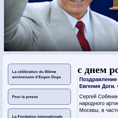
Vous êtes ici
с днем 
La célébration du 80éme
anniversaire d’Eugen Doga
Поздравление 
Евгения Доги.
Сергей Собяни
Pour la presse
народного арти
Москвы, в частн
La Fondation internationale