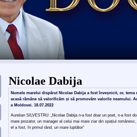
Vous êtes ici
Nicolae Dabija
Numele marelui dispărut Nicolae Dabija a fost înveșnicit, or, tema
acasă rămâne să valorificăm și să promovăm valorile neamului. A
a Moldovei. 18.07.2022
Aurelian SILVESTRU: „Nicolae Dabija n-a fost doar un poet, n-a fost doa
mare prozator, un manager al celui mai mare ziar din spațiul românesc, „
el a fost, în primul rând, un mare luptător”