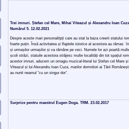
Trei imnuri. Ștefan cel Mare, Mihai Viteazul și Alexandru Ioan Cuza.
Numărul 5. 12.02.2021
Despre aceste mari personalitpți care au stat la baza creerii statului r
foarte puțin. Însă activitatea și lfaptele istorice al acestora au rămas 
și urmașilor urmașilor și va rămâne pe veci. Numele lor azi poartă mult
școli străzi, statuile acestora străjesc multe localități din tot spațiul ro
acestor imnuri, aducem un omagiu muzical-literal lui Ștefan cel Mare și 
Viteazul și lui Alexandru Ioan Cuza, marilor domnitori ai Țării Româneșt
au nunit neamul ”cu un singur dor”.
Surprize pentru maestrul Eugen Doga. TRM. 23.02.2017