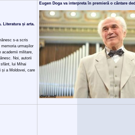
Eugen Doga va interpreta în premieră o cântare ded
 Literatura și arta.
omânesc s-a scris
în memoria urmașilor
e academii militare,
mânesc. Noi, autorii
sfânt, lui Mihai
i și a Moldovei, care