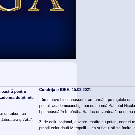
Condrița o IDEE. 15.03.2021
 noastră pentru
cademia de Științe
Din motive binecunoscute, am urmărit pe rețelele de soc
poetul, academicianul și mai cu seamă Patriotul Nico
l primească în Împărăția Sa, loc de verdeață, unde nu e
r un tribun, un
Literatura și Arta”,
Zi de doliu național, cuvinte rostite cu patos, onoruri mi
preoții celor două Mitropolii – ca sufletul să se înalțe 