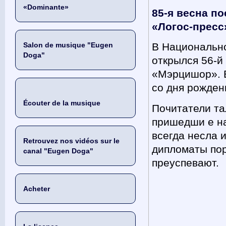
«Dominante»
85-я весна п
«Логос-пресс»
Salon de musique "Eugen
В Национально
Doga"
открылся 56-
«Мэрцишор». В
со дня рожден
Écouter de la musique
Почитатели та
пришедши е на
всегда несла 
Retrouvez nos vidéos sur le
дипломаты пор
canal "Eugen Doga"
преуспевают.
Acheter