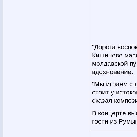
"Дорога воспо
Кишиневе маэс
молдавской пу
вдохновение.
"Мы играем с 
стоит у истоко
сказал композ
В концерте вы
гости из Румы