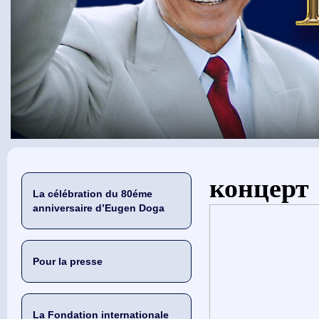
Vous êtes ici
концерт
La célébration du 80éme
anniversaire d’Eugen Doga
Pour la presse
La Fondation internationale