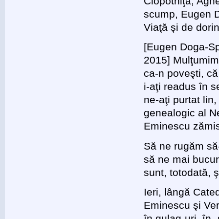
Clopotniţă, Agh
scump, Eugen Do
Viaţă şi de dori
[Eugen Doga-Spe
2015] Mulţumim,
ca-n poveşti, că 
i-aţi readus în s
ne-aţi purtat lin
genealogic al N
Eminescu zămisl
Să ne rugăm să-
să ne mai bucur
sunt, totodată, 
Ieri, lângă Cat
Eminescu şi Veron
în gulag-uri, în 