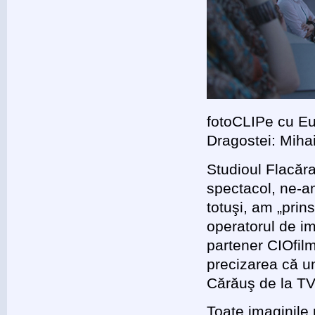
fotoCLIPe cu Eu
Dragostei: Miha
Studioul Flacăra
spectacol, ne-am
totuşi, am „prin
operatorul de im
partener CIOfilm
precizarea că un
Cărăuş de la T
Toate imaginile 