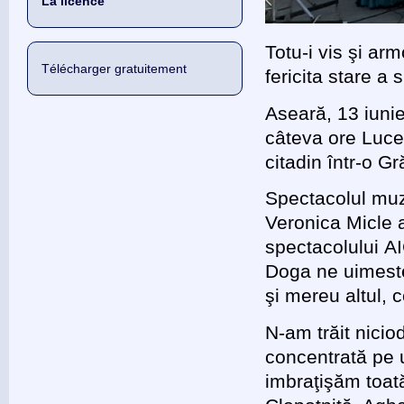
La licence
Totu-i vis şi a
Télécharger gratuitement
fericita stare a 
Aseară, 13 iunie
câteva ore Luce
citadin într-o Gr
Spectacolul muz
Veronica Micle 
spectacolului A
Doga ne uimeste 
şi mereu altul, 
N-am trăit nicio
concentrată pe 
imbraţişăm toat