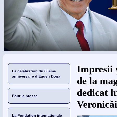
Vous êtes ici
Impresii
La célébration du 80éme
anniversaire d’Eugen Doga
de la mag
dedicat l
Pour la presse
Veronicăi
La Fondation internationale