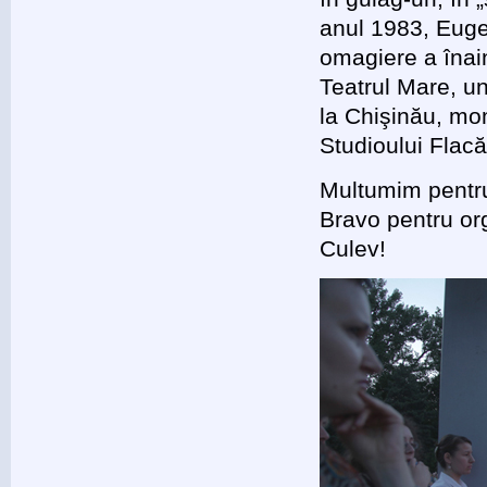
anul 1983, Euge
omagiere a înain
Teatrul Mare, un
la Chişinău, mo
Studioului Flac
Multumim pentru
Bravo pentru org
Culev!