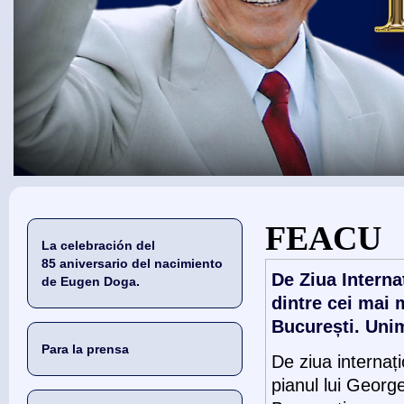
Usted está aquí
FEACU
La celebración del
85 aniversario del nacimiento
De Ziua Interna
de Eugen Doga.
dintre cei mai 
București. Uni
Para la prensa
De ziua internaț
pianul lui Georg