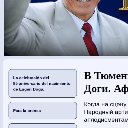
Usted está aquí
В Тюмен
La celebración del
85 aniversario del nacimiento
Доги. Аф
de Eugen Doga.
Когда на сцену
Para la prensa
Народный арти
аплодисментам