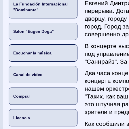
Евгений Дмитри
La Fundación Internacional
"Dominanta"
перерыва. Дога
дворцу, городу
город. Город за
Salon "Eugen Doga"
совершенно др
В концерте вы
под управление
Escuchar la música
"Саннрайз". За
Два часа конце
Canal de vídeo
концерта комп
нашем оркестр
"Таких, как ва
Comprar
это штучная ра
зрители и пред
Licencia
Как сообщили 