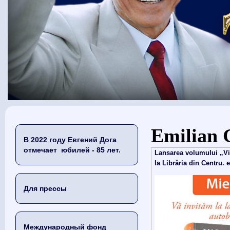
Вы здесь
Emilian 
В 2022 году Евгений Дога
отмечает юбилей - 85 лет.
Lansarea volumului „Vi
la Librăria din Centru. 
Для прессы
Международный фонд